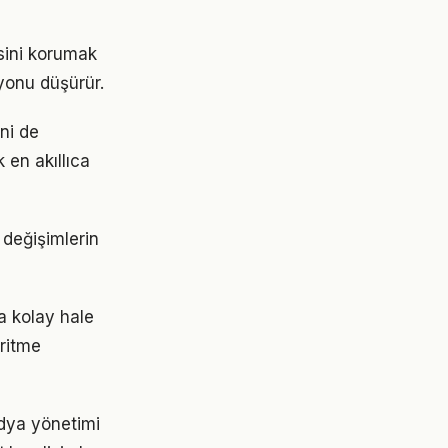
esini korumak
yonu düşürür.
ini de
 en akıllıca
değişimlerin
a kolay hale
 ritme
edya yönetimi