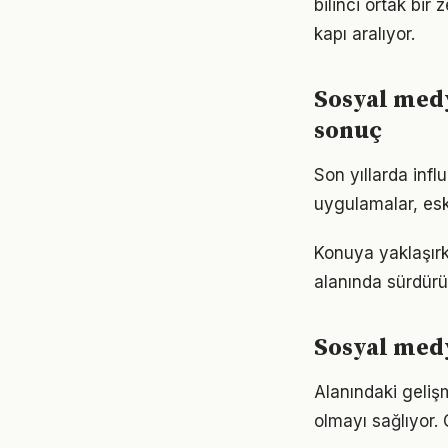
bilinci ortak bir 
kapı aralıyor.
Sosyal med
sonuç
Son yıllarda inf
uygulamalar, eski
Konuya yaklaşırk
alanında sürdürül
Sosyal medy
Alanındaki geliş
olmayı sağlıyor. 