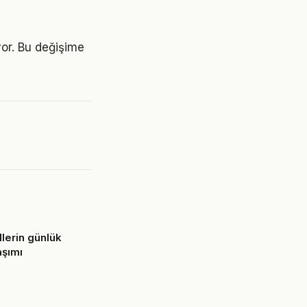
yor. Bu değişime
lerin günlük
aşımı
6