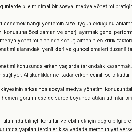
ünlerde bile minimal bir sosyal medya yönetimi pratiği
arı denemek hangi yöntemin size uygun olduğunu anlama
imi konusuna özel zaman ve enerji ayırmak genel performan
al medya yönetimi alanında sonuç almanın en kritik faktö
etimi alanındaki yenilikleri ve güncellemeleri düzenli t
netimi konusunda erken yaşlarda farkındalık kazanmak,
 sağlıyor. Alışkanlıklar ne kadar erken edinilirse o kadar ka
ikâyesinin arkasında sosyal medya yönetimi konusundaki 
ar hemen görünmese de süreç boyunca atılan adımlar b
si alanında bilinçli kararlar verebilmek için doğru bilgile
 durumda yapılan tercihler kısa vadede memnuniyet vers