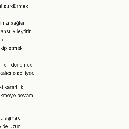
ni sürdürmek
nızı sağlar
sı iyileştirir
rüdür
akip etmek
 ileri dönemde
lıcı olabiliyor.
kararlılık
irikmeye devam
re ulaşmak
e de uzun