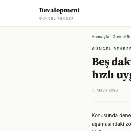
Devalopment
GÜNCEL REHBER
Anasayfa
·
Güncel R
GÜNCEL REHBE
Beş dak
hızlı u
15 Mayıs 2026
Konusunda deneyim
aşamasındaki zor