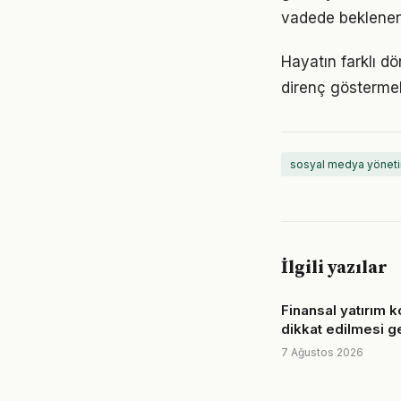
vadede beklenen
Hayatın farklı d
direnç göstermek
sosyal medya yöneti
İlgili yazılar
Finansal yatırım 
dikkat edilmesi g
7 Ağustos 2026