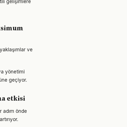
ılı gelişimlere
aksimum
 yaklaşımlar ve
ya yönetimi
nüne geçiyor.
a etkisi
ir adım önde
rtırıyor.