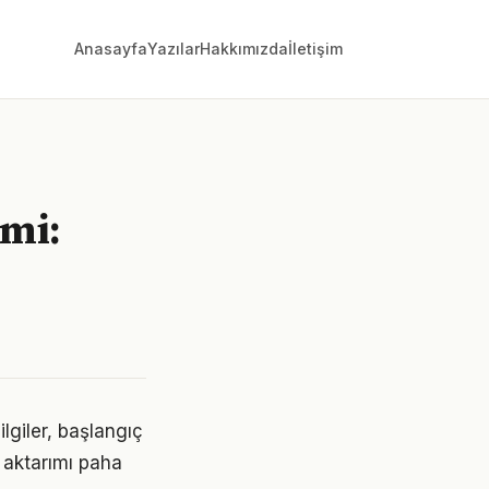
Anasayfa
Yazılar
Hakkımızda
İletişim
imi:
ilgiler, başlangıç
 aktarımı paha