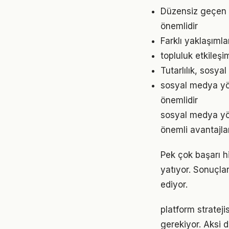
Düzensiz geçen g
önemlidir
Farklı yaklaşıml
topluluk etkileş
Tutarlılık, sosy
sosyal medya yön
önemlidir
sosyal medya yö
önemli avantajlar
Pek çok başarı h
yatıyor. Sonuçl
ediyor.
platform strateji
gerekiyor. Aksi