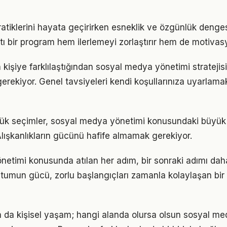
pratiklerini hayata geçirirken esneklik ve özgünlük deng
tı bir program hem ilerlemeyi zorlaştırır hem de motivas
n kişiye farklılaştığından sosyal medya yönetimi stratejis
gerekiyor. Genel tavsiyeleri kendi koşullarınıza uyarlamak
çük seçimler, sosyal medya yönetimi konusundaki büyük 
 Alışkanlıkların gücünü hafife almamak gerekiyor.
etimi konusunda atılan her adım, bir sonraki adımı dah
tumun gücü, zorlu başlangıçları zamanla kolaylaşan bir
ya da kişisel yaşam; hangi alanda olursa olsun sosyal m