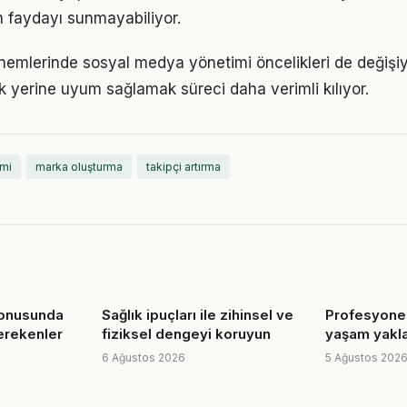
 faydayı sunmayabiliyor.
önemlerinde sosyal medya yönetimi öncelikleri de değişi
 yerine uyum sağlamak süreci daha verimli kılıyor.
mi
marka oluşturma
takipçi artırma
konusunda
Sağlık ipuçları ile zihinsel ve
Profesyonel
erekenler
fiziksel dengeyi koruyun
yaşam yakl
6 Ağustos 2026
5 Ağustos 202