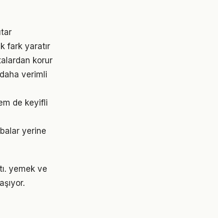
tar
 fark yaratır
alardan korur
daha verimli
m de keyifli
abalar yerine
ştı. yemek ve
şıyor.