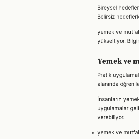
Bireysel hedefler
Belirsiz hedefler
yemek ve mutfak a
yükseltiyor. Bil
Yemek ve mu
Pratik uygulamal
alanında öğrenil
İnsanların yemek
uygulamalar geli
verebiliyor.
yemek ve mutfak