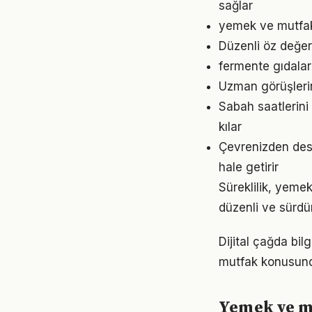
sağlar
yemek ve mutfak
Düzenli öz değe
fermente gıdalar
Uzman görüşleri
Sabah saatlerini
kılar
Çevrenizden dest
hale getirir
Süreklilik, yemek
düzenli ve sürdür
Dijital çağda bi
mutfak konusund
Yemek ve mu