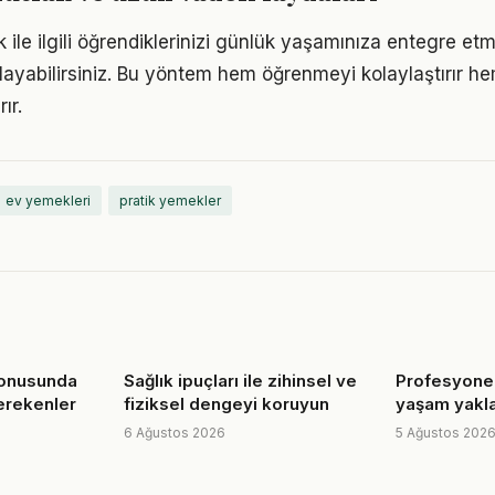
ile ilgili öğrendiklerinizi günlük yaşamınıza entegre et
ayabilirsiniz. Bu yöntem hem öğrenmeyi kolaylaştırır h
ır.
ev yemekleri
pratik yemekler
konusunda
Sağlık ipuçları ile zihinsel ve
Profesyonel
erekenler
fiziksel dengeyi koruyun
yaşam yakl
6 Ağustos 2026
5 Ağustos 202