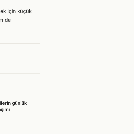
mek için küçük
em de
lerin günlük
aşımı
6