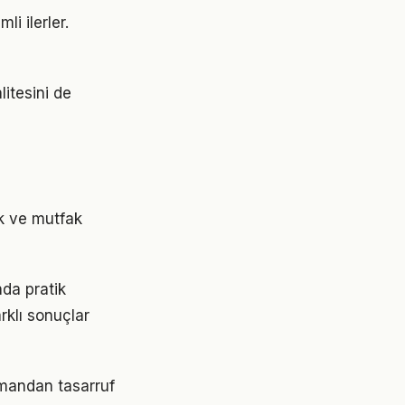
i ilerler.
litesini de
ek ve mutfak
da pratik
rklı sonuçlar
amandan tasarruf