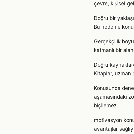
çevre, kişisel gel
Doğru bir yaklaşı
Bu nedenle konu
Gerçekçilik boy
katmanlı bir alan 
Doğru kaynaklard
Kitaplar, uzman m
Konusunda deneyim
aşamasındaki zor
biçilemez.
motivasyon konu
avantajlar sağlıyo