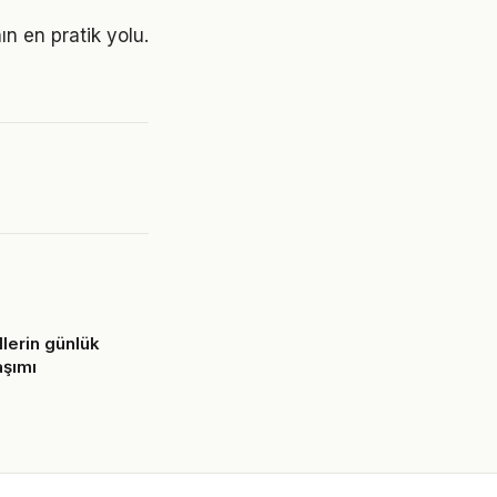
n en pratik yolu.
lerin günlük
aşımı
6