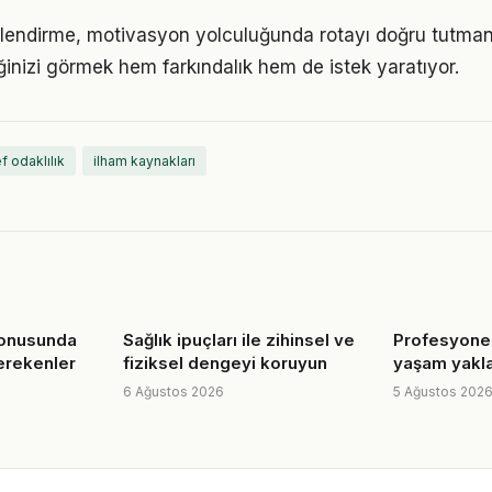
lendirme, motivasyon yolculuğunda rotayı doğru tutmanı
iğinizi görmek hem farkındalık hem de istek yaratıyor.
f odaklılık
ilham kaynakları
konusunda
Sağlık ipuçları ile zihinsel ve
Profesyonel
erekenler
fiziksel dengeyi koruyun
yaşam yakl
6 Ağustos 2026
5 Ağustos 202