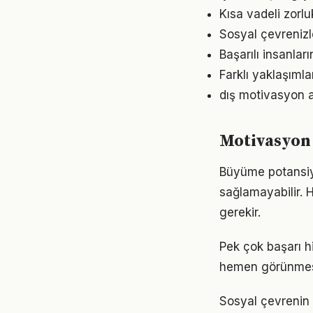
Kısa vadeli zorl
Sosyal çevrenizl
Başarılı insanlar
Farklı yaklaşıml
dış motivasyon a
Motivasyon 
Büyüme potansiye
sağlamayabilir. H
gerekir.
Pek çok başarı h
hemen görünmese
Sosyal çevrenin 