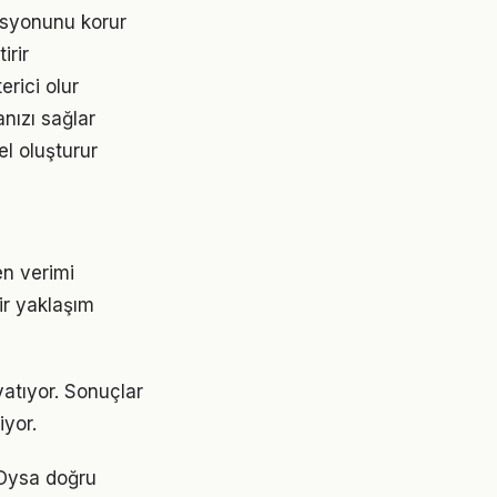
asyonunu korur
irir
erici olur
nızı sağlar
l oluşturur
en verimi
bir yaklaşım
atıyor. Sonuçlar
yor.
 Oysa doğru