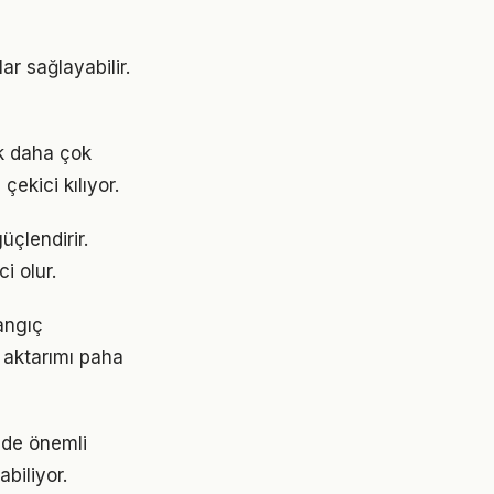
ar sağlayabilir.
k daha çok
çekici kılıyor.
üçlendirir.
i olur.
langıç
 aktarımı paha
mde önemli
abiliyor.