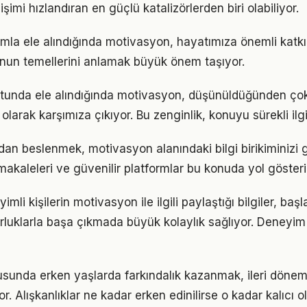
işimi hızlandıran en güçlü katalizörlerden biri olabiliyor.
mla ele alındığında motivasyon, hayatımıza önemli katkıl
nun temellerini anlamak büyük önem taşıyor.
utunda ele alındığında motivasyon, düşünüldüğünden ço
olarak karşımıza çıkıyor. Bu zenginlik, konuyu sürekli ilgi 
an beslenmek, motivasyon alanındaki bilgi birikiminizi g
akaleleri ve güvenilir platformlar bu konuda yol gösteric
li kişilerin motivasyon ile ilgili paylaştığı bilgiler, baş
luklarla başa çıkmada büyük kolaylık sağlıyor. Deneyim
sunda erken yaşlarda farkındalık kazanmak, ileri döne
r. Alışkanlıklar ne kadar erken edinilirse o kadar kalıcı ol