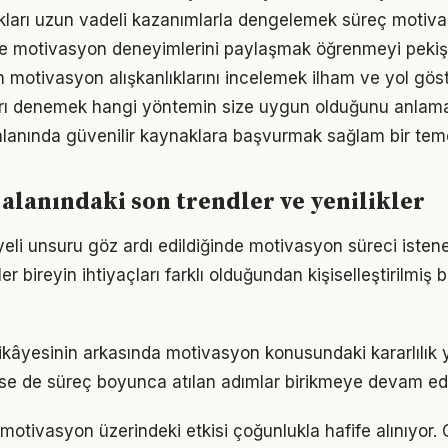
ukları uzun vadeli kazanımlarla dengelemek süreç motiv
e motivasyon deneyimlerini paylaşmak öğrenmeyi pekişt
ın motivasyon alışkanlıklarını incelemek ilham ve yol göst
arı denemek hangi yöntemin size uygun olduğunu anlama
lanında güvenilir kaynaklara başvurmak sağlam bir teme
alanındaki son trendler ve yenilikler
li unsuru göz ardı edildiğinde motivasyon süreci isten
er bireyin ihtiyaçları farklı olduğundan kişiselleştirilmiş 
ikâyesinin arkasında motivasyon konusundaki kararlılık y
 de süreç boyunca atılan adımlar birikmeye devam edi
motivasyon üzerindeki etkisi çoğunlukla hafife alınıyor.