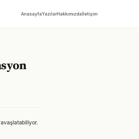
Anasayfa
Yazılar
Hakkımızda
İletişim
asyon
vaşlatabiliyor.