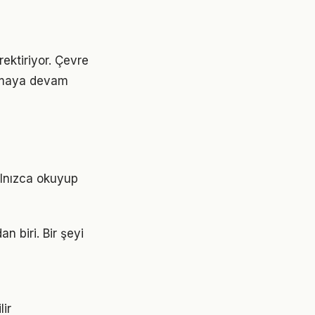
ektiriyor. Çevre
 olmaya devam
alnızca okuyup
n biri. Bir şeyi
lir