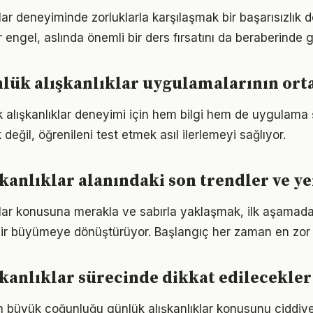
lar deneyiminde zorluklarla karşılaşmak bir başarısızlık 
r engel, aslında önemli bir ders fırsatını da beraberinde ge
nlük alışkanlıklar uygulamalarının ort
ük alışkanlıklar deneyimi için hem bilgi hem de uygulama 
eğil, öğrenileni test etmek asıl ilerlemeyi sağlıyor.
kanlıklar alanındaki son trendler ve ye
klar konusuna merakla ve sabırla yaklaşmak, ilk aşamadak
ir büyümeye dönüştürüyor. Başlangıç her zaman en zor k
kanlıklar sürecinde dikkat edilecekler
rın büyük çoğunluğu günlük alışkanlıklar konusunu ciddiye