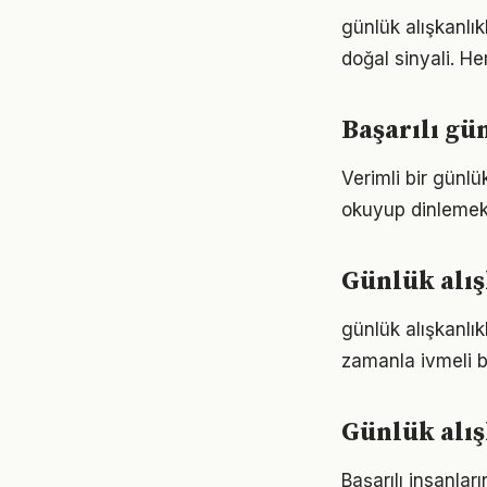
günlük alışkanlık
doğal sinyali. He
Başarılı gü
Verimli bir günl
okuyup dinlemek d
Günlük alış
günlük alışkanlı
zamanla ivmeli b
Günlük alış
Başarılı insanla