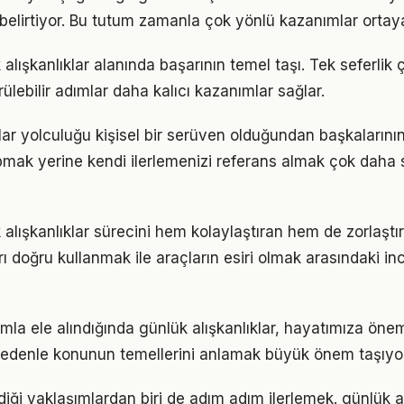
ı belirtiyor. Bu tutum zamanla çok yönlü kazanımlar ortay
k alışkanlıklar alanında başarının temel taşı. Tek seferlik
ülebilir adımlar daha kalıcı kazanımlar sağlar.
klar yolculuğu kişisel bir serüven olduğundan başkaların
pmak yerine kendi ilerlemenizi referans almak çok daha sa
 alışkanlıklar sürecini hem kolaylaştıran hem de zorlaştır
arı doğru kullanmak ile araçların esiri olmak arasındaki in
mla ele alındığında günlük alışkanlıklar, hayatımıza öneml
 nedenle konunun temellerini anlamak büyük önem taşıyor
iği yaklaşımlardan biri de adım adım ilerlemek. günlük al