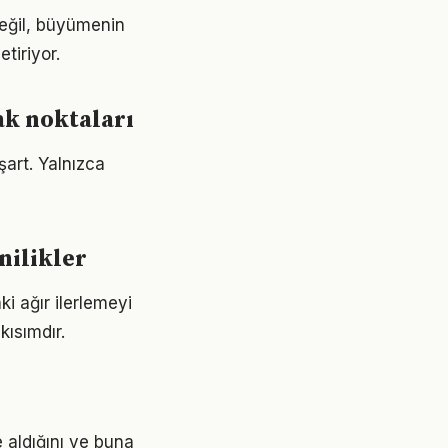
değil, büyümenin
tiriyor.
ak noktaları
şart. Yalnızca
nilikler
i ağır ilerlemeyi
ısımdır.
 aldığını ve buna