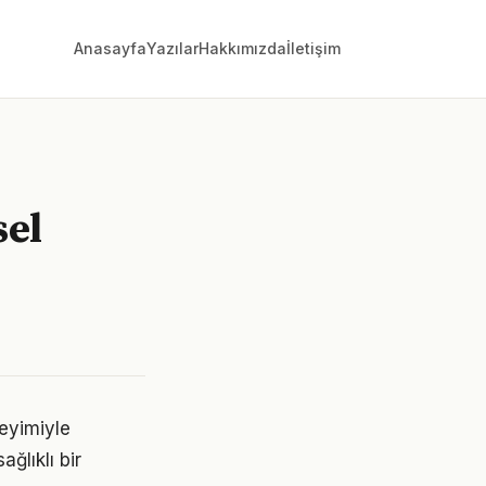
Anasayfa
Yazılar
Hakkımızda
İletişim
sel
eyimiyle
ğlıklı bir