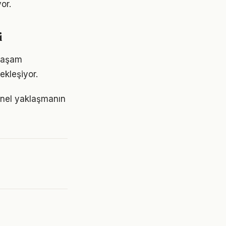
or.
i
 yaşam
ekleşiyor.
snel yaklaşmanın