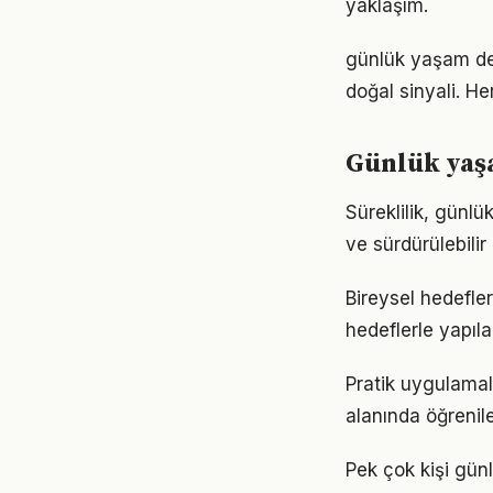
yaklaşım.
günlük yaşam den
doğal sinyali. He
Günlük yaşa
Süreklilik, günlü
ve sürdürülebilir
Bireysel hedefler
hedeflerle yapıla
Pratik uygulamal
alanında öğrenil
Pek çok kişi gün