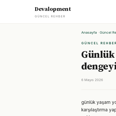
Devalopment
GÜNCEL REHBER
Anasayfa
·
Güncel R
GÜNCEL REHBE
Günlük 
dengey
6 Mayıs 2026
günlük yaşam yol
karşılaştırma ya