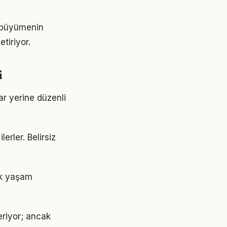
, büyümenin
tiriyor.
i
ar yerine düzenli
erler. Belirsiz
ük yaşam
eriyor; ancak