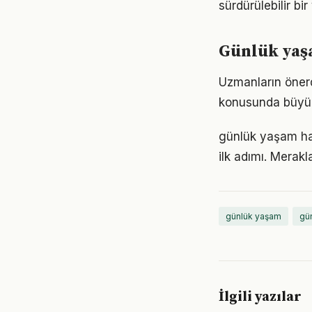
sürdürülebilir bi
Günlük yaşa
Uzmanların önerd
konusunda büyük d
günlük yaşam ha
ilk adımı. Merak
günlük yaşam
gün
İlgili yazılar