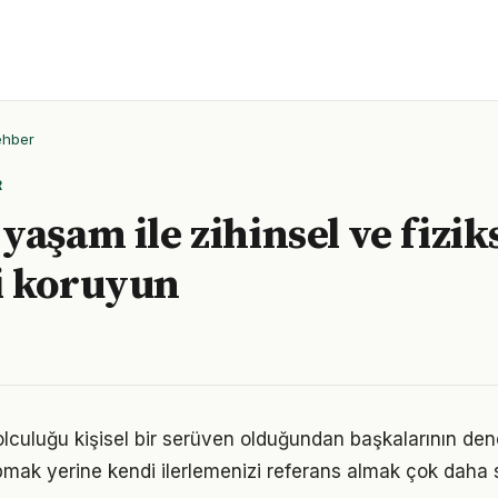
ehber
R
yaşam ile zihinsel ve fizik
i koruyun
culuğu kişisel bir serüven olduğundan başkalarının den
pmak yerine kendi ilerlemenizi referans almak çok daha sa