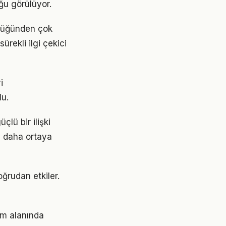
ğu görülüyor.
ldüğünden çok
ürekli ilgi çekici
i
lu.
lü bir ilişki
z daha ortaya
ğrudan etkiler.
am alanında