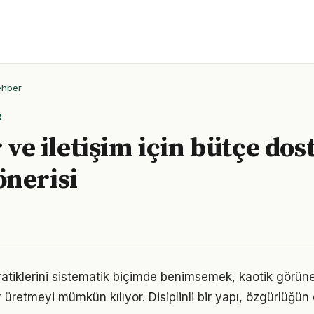
ehber
R
r ve iletişim için bütçe dos
nerisi
pratiklerini sistematik biçimde benimsemek, kaotik görün
 üretmeyi mümkün kılıyor. Disiplinli bir yapı, özgürlüğün