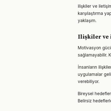
ilişkiler ve ilet
karşılaştırma ya
yaklaşım.
Ilişkiler v
Motivasyon gücü u
sağlamayabilir.
İnsanların ilişki
uygulamalar geli
verebiliyor.
Bireysel hedefler 
Belirsiz hedefler