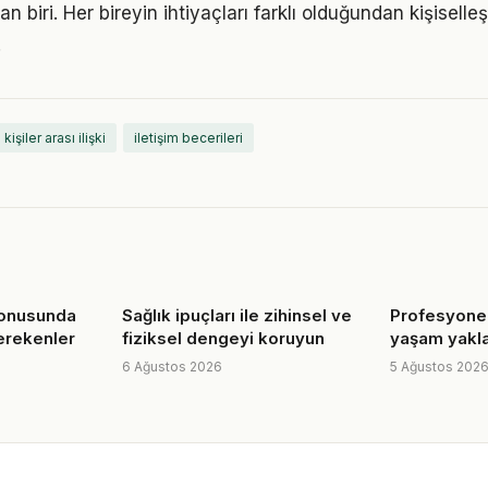
n biri. Her bireyin ihtiyaçları farklı olduğundan kişiselleşt
.
kişiler arası ilişki
iletişim becerileri
konusunda
Sağlık ipuçları ile zihinsel ve
Profesyonel
erekenler
fiziksel dengeyi koruyun
yaşam yakl
6 Ağustos 2026
5 Ağustos 202