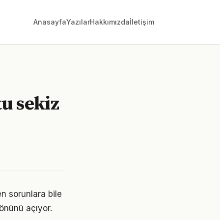
Anasayfa
Yazılar
Hakkımızda
İletişim
tu sekiz
en sorunlara bile
 önünü açıyor.