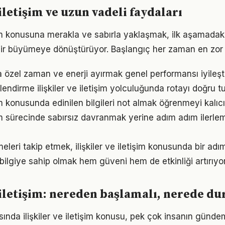
 iletişim ve uzun vadeli faydaları
işim konusuna merakla ve sabırla yaklaşmak, ilk aşamadaki
ir büyümeye dönüştürüyor. Başlangıç her zaman en zor k
özel zaman ve enerji ayırmak genel performansı iyileşti
endirme ilişkiler ve iletişim yolculuğunda rotayı doğru t
işim konusunda edinilen bilgileri not almak öğrenmeyi kalıcı
işim sürecinde sabırsız davranmak yerine adım adım ilerle
eleri takip etmek, ilişkiler ve iletişim konusunda bir ad
bilgiye sahip olmak hem güveni hem de etkinliği artırıyor
e iletişim: nereden başlamalı, nerede d
da ilişkiler ve iletişim konusu, pek çok insanın günde