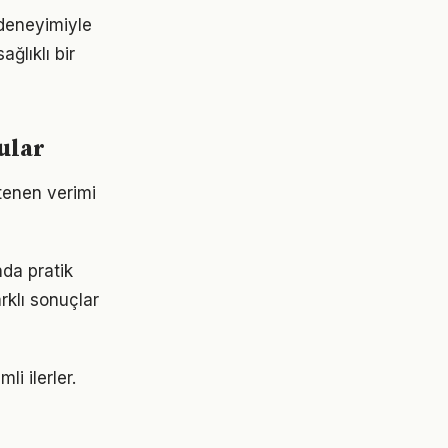
 deneyimiyle
ğlıklı bir
ular
stenen verimi
nda pratik
rklı sonuçlar
li ilerler.