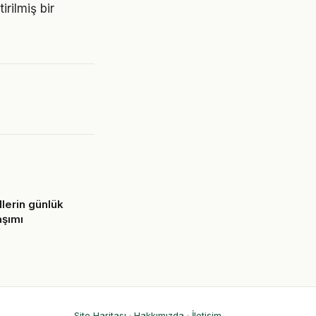
irilmiş bir
lerin günlük
aşımı
6
Site Haritası
·
Hakkımızda
·
İletişim