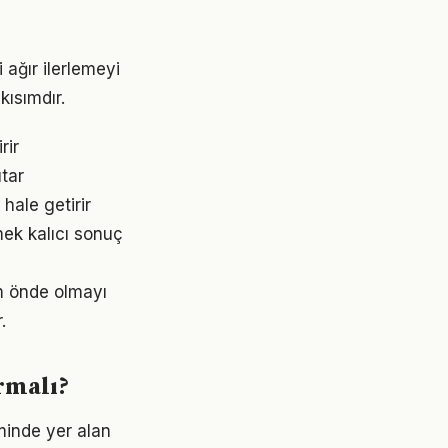
 ağır ilerlemeyi
ısımdır.
rir
utar
 hale getirir
mek kalıcı sonuç
ım önde olmayı
.
urmalı?
minde yer alan