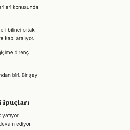
erileri konusunda
ri bilinci ortak
e kapı aralıyor.
ğişime direnç
dan biri. Bir şeyi
 ipuçları
 yatıyor.
devam ediyor.