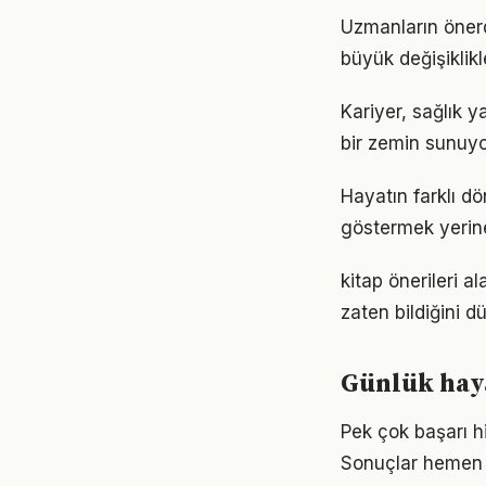
Uzmanların önerd
büyük değişiklikl
Kariyer, sağlık y
bir zemin sunuyor
Hayatın farklı dö
göstermek yerine
kitap önerileri a
zaten bildiğini d
Günlük haya
Pek çok başarı hi
Sonuçlar hemen 