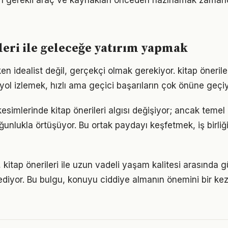
için gerekli araç ve kaynakları önceden hazırlamak zaman
leri ile geleceğe yatırım yapmak
n idealist değil, gerçekçi olmak gerekiyor. kitap önerile
r yol izlemek, hızlı ama geçici başarıların çok önüne geçiy
esimlerinde kitap önerileri algısı değişiyor; ancak temel 
ğunlukla örtüşüyor. Bu ortak paydayı keşfetmek, iş birliğ
 kitap önerileri ile uzun vadeli yaşam kalitesi arasında güç
ediyor. Bu bulgu, konuyu ciddiye almanın önemini bir ke