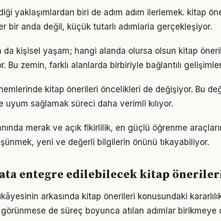
iği yaklaşımlardan biri de adım adım ilerlemek. kitap ön
er bir anda değil, küçük tutarlı adımlarla gerçekleşiyor.
a da kişisel yaşam; hangi alanda olursa olsun kitap önerile
. Bu zemin, farklı alanlarda birbiriyle bağlantılı gelişimler
nemlerinde kitap önerileri öncelikleri de değişiyor. Bu de
 uyum sağlamak süreci daha verimli kılıyor.
lanında merak ve açık fikirlilik, en güçlü öğrenme araçların
üşünmek, yeni ve değerli bilgilerin önünü tıkayabiliyor.
ta entegre edilebilecek kitap önerileri
kâyesinin arkasında kitap önerileri konusundaki kararlılık
görünmese de süreç boyunca atılan adımlar birikmeye 