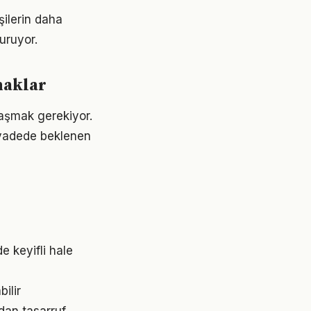
şilerin daha
turuyor.
naklar
ulaşmak gerekiyor.
 vadede beklenen
e keyifli hale
ilir