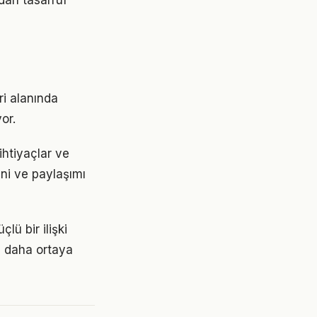
dan tasarruf
ri alanında
or.
ihtiyaçlar ve
ini ve paylaşımı
lü bir ilişki
z daha ortaya