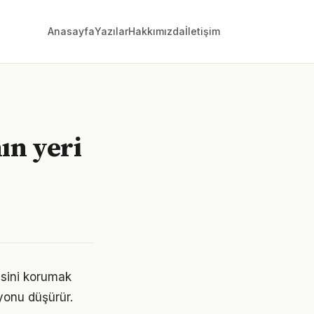
Anasayfa
Yazılar
Hakkımızda
İletişim
ın yeri
esini korumak
yonu düşürür.