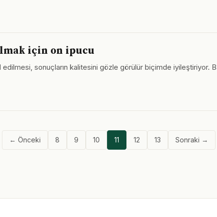
olmak için on ipucu
 edilmesi, sonuçların kalitesini gözle görülür biçimde iyileştiriyor.
← Önceki
8
9
10
11
12
13
Sonraki →