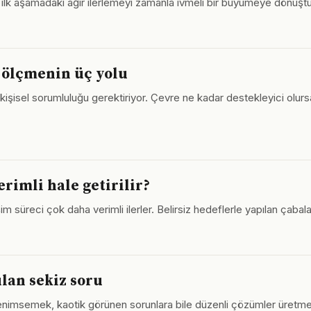
 ilk aşamadaki ağır ilerlemeyi zamanla ivmeli bir büyümeye dönüştü
 ölçmenin üç yolu
kişisel sorumluluğu gerektiriyor. Çevre ne kadar destekleyici olursa
erimli hale getirilir?
tişim süreci çok daha verimli ilerler. Belirsiz hedeflerle yapılan çaba
ulan sekiz soru
benimsemek, kaotik görünen sorunlara bile düzenli çözümler üretmeyi