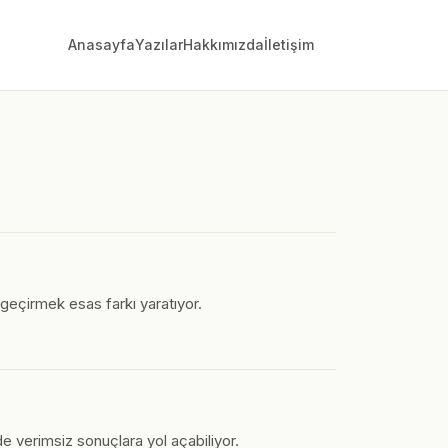
Anasayfa
Yazılar
Hakkımızda
İletişim
a geçirmek esas farkı yaratıyor.
lde verimsiz sonuçlara yol açabiliyor.