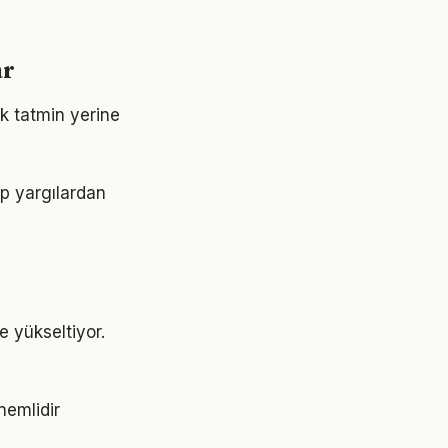
ar
ık tatmin yerine
lıp yargılardan
de yükseltiyor.
nemlidir