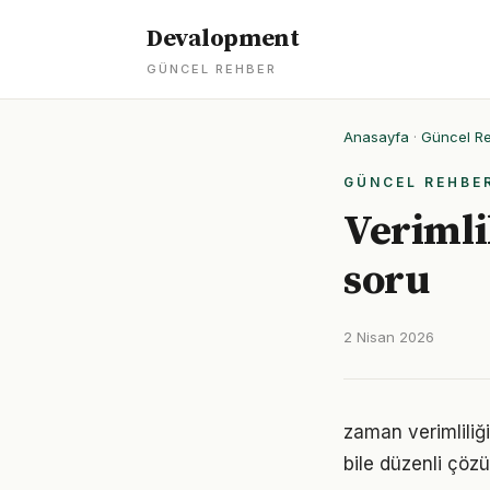
Devalopment
GÜNCEL REHBER
Anasayfa
·
Güncel R
GÜNCEL REHBE
Verimli
soru
2 Nisan 2026
zaman verimliliğ
bile düzenli çöz