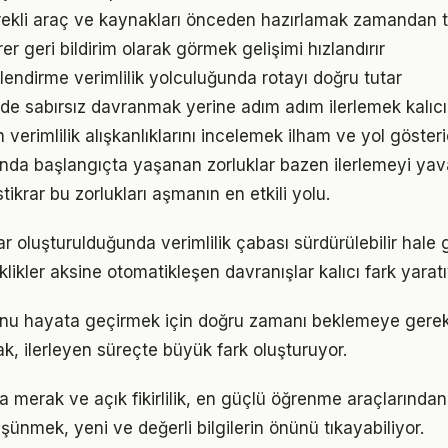
gerekli araç ve kaynakları önceden hazırlamak zamandan t
irer geri bildirim olarak görmek gelişimi hızlandırır
lendirme verimlilik yolculuğunda rotayı doğru tutar
inde sabırsız davranmak yerine adım adım ilerlemek kalıcı
n verimlilik alışkanlıklarını incelemek ilham ve yol gösteri
unda başlangıçta yaşanan zorluklar bazen ilerlemeyi yava
tikrar bu zorlukları aşmanın en etkili yolu.
ar oluşturulduğunda verimlilik çabası sürdürülebilir hale 
iklikler aksine otomatikleşen davranışlar kalıcı fark yaratı
sunu hayata geçirmek için doğru zamanı beklemeye gere
, ilerleyen süreçte büyük fark oluşturuyor.
da merak ve açık fikirlilik, en güçlü öğrenme araçlarından b
üşünmek, yeni ve değerli bilgilerin önünü tıkayabiliyor.