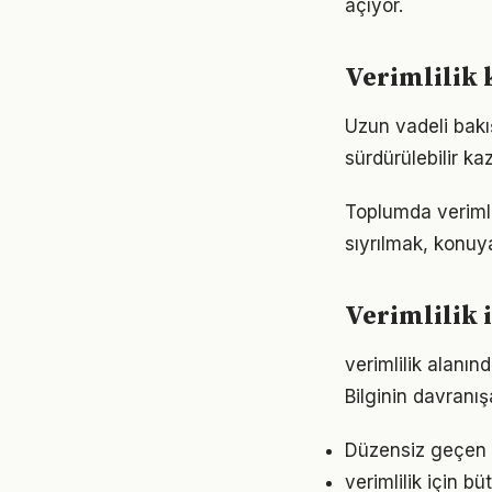
açıyor.
Verimlilik 
Uzun vadeli bakış
sürdürülebilir k
Toplumda verimlil
sıyrılmak, konuya
Verimlilik i
verimlilik alanın
Bilginin davranı
Düzensiz geçen g
verimlilik için 