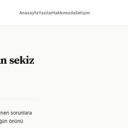
Anasayfa
Yazılar
Hakkımızda
İletişim
n sekiz
ünen sorunlara
lüğün önünü