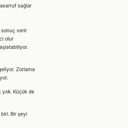
asarruf sağlar
 sonuç verir
ci olur
şlatabiliyor.
geliyor. Zorlama
yor.
k yok. Küçük de
iri. Bir şeyi