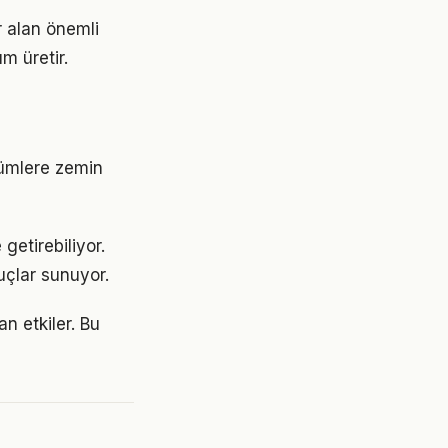
 alan önemli
m üretir.
şümlere zemin
getirebiliyor.
uçlar sunuyor.
n etkiler. Bu