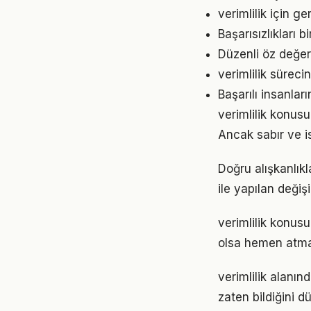
verimlilik için 
Başarısızlıkları b
Düzenli öz değer
verimlilik sürec
Başarılı insanları
verimlilik konus
Ancak sabır ve is
Doğru alışkanlıkl
ile yapılan değiş
verimlilik konu
olsa hemen atmak
verimlilik alanın
zaten bildiğini d